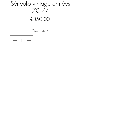
Sénoufo vintage années
70 //
Price
€350.00
Quantity
*
Add to Cart
Buy Now
Superbe petit tabouret brutaliste sénoufo
des années 70 de .
En bois massif, sculpté dans la masse
Les pieds et l'assise sont d'un seul tenant
belle essence de bois et très belle patine
Solide et robuste.
FAQ