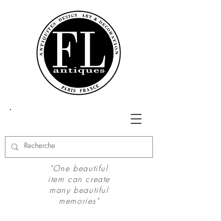
"One beautiful
item can create
many beautiful
memories"