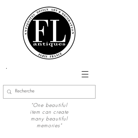
"One beautiful
item can create
many beautiful
memories"