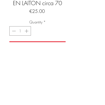
EN LAITON circa 70
Price
€25.00
Quantity
*
Add to Cart
Buy Now
Jolie petit bougeoir vintage des années 
70 en forme de fleur

ÉTAT IMPECCABLE 

Dimensions :

Largeur : 10 cm

Hauteur :  3 cm
FAQ