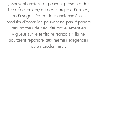
; Souvent anciens et pouvant présenter des
imperfections et/ou des marques d’usures,
et d’usage. De par leur ancienneté ces
produits d’occasion peuvent ne pas répondre
aux normes de sécurité actuellement en
vigueur sur le territoire français ; ils ne
sauraient répondre aux mêmes exigences
qu’un produit neuf.
Les caractéristiques principales des Articles
et Produits et notamment les spécifications,
leur état, leur illustrations et indications de
dimensions ou de capacité, sont présentées
sur le site internet
www.fl-antiques.com
Le Client est tenu d’en prendre connaissance
avant toute passation de commande. Le
choix et l’achat d’un Produit est de la seule
responsabilité du Client.
Le Client est tenu de se reporter au descriptif
de chaque Produit afin d’en connaître les
propriétés et les particularités essentielles.
Les offres de Produits, s’agissant d’articles
de brocante, c’est-à-dire de biens