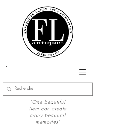
"One beautiful
item can create
many beautiful
memories"