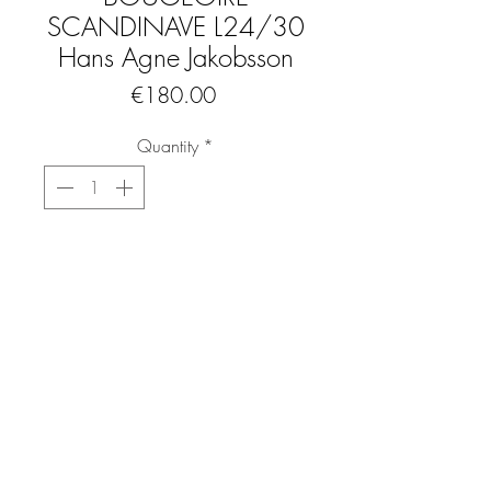
SCANDINAVE L24/30
Hans Agne Jakobsson
Price
€180.00
Quantity
*
Add to Cart
Buy Now
Bougeoire de Hans agne jakobsson
(suédois, 1919 - 2009) pour Liljeholmes
Modèle L24/30
Designer Suédois
Bougeoir numéro 135
Années 60