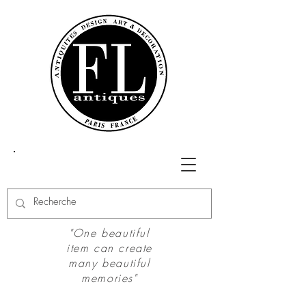
"One beautiful
item can create
many beautiful
memories"