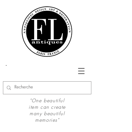
"One beautiful
item can create
many beautiful
memories"