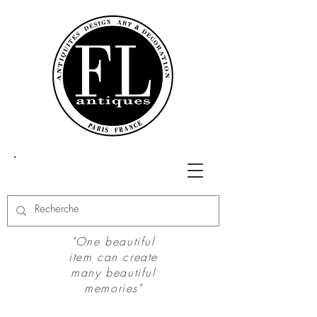
"One beautiful
item can create
many beautiful
memories"