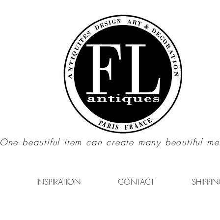
"One beautiful item can create many beautiful me
INSPIRATION
CONTACT
SHIPPIN