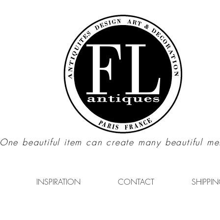
"One beautiful item can create many beautiful me
INSPIRATION
CONTACT
SHIPPIN