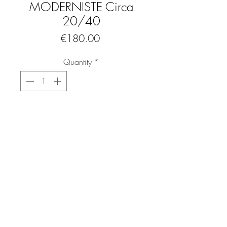
MODERNISTE Circa
20/40
Price
€180.00
Quantity
*
Add to Cart
Buy Now
Chaise enfant de très belle facture en
boir et métal.
Un design superbe et contemporain pour
les adeptes de mobilier unique.
Patine d'origine lui donnant beaucoup
de charme
FAQ