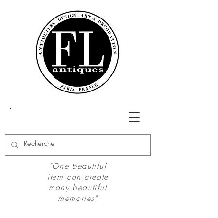
"One beautiful
item can create
many beautiful
memories"