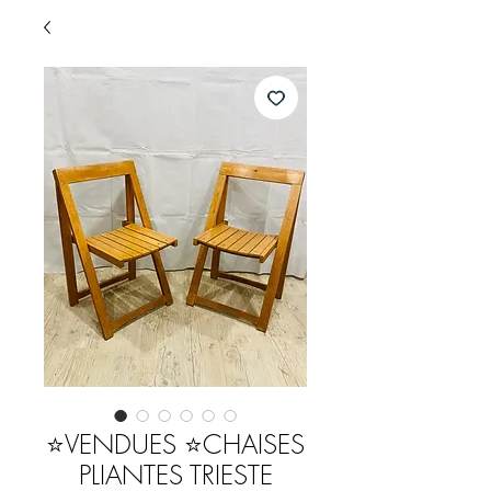
⭐️VENDUES ⭐️CHAISES
PLIANTES TRIESTE