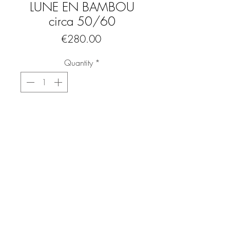
LUNE EN BAMBOU
circa 50/60
Price
€280.00
Quantity
*
Add to Cart
Buy Now
Console ou sellette en bambou et rotin
Forme demi lune
Travail français des années 50, 60
Superbes lignes et belles finitions
Quelques petites traces du passé
Très bon état général
FAQ