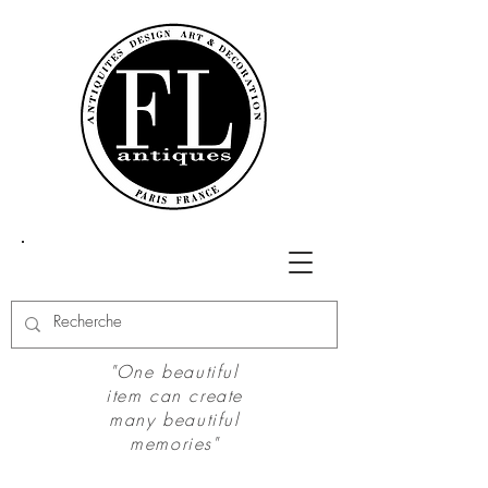
"One beautiful
item can create
many beautiful
memories"