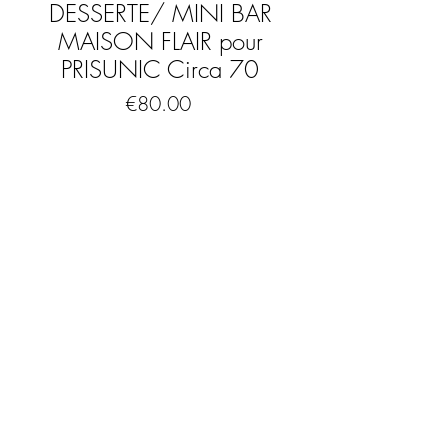
DESSERTE/ MINI BAR
MAISON FLAIR pour
PRISUNIC Circa 70
Price
€80.00
Out of Stock
Desserte ou mini bar édité par la maison
FLAIR pour PRISUNIC
DU PUR 70 !!!!
En plastique moulé ABS de couleur
Comprend 3 plateaux et 1 niche latérale
Présence des 4 roulettes d'origine
FAQ
(détachables pour la poser a même le
Mentions légales & CGV
sol)
Très bon état
Pas de casse ni fêlure.
Présence de petites traces d'usage (
notamment petites trace de brûlure sur le