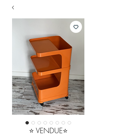
⭐️ VENDUE⭐️