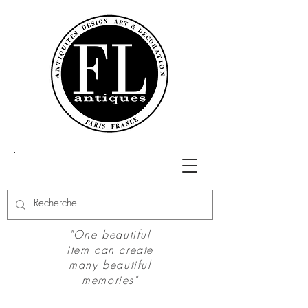
"One beautiful
item can create
many beautiful
memories"