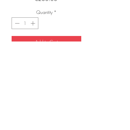
Quantity
*
Add to Cart
Buy Now
Peinture abstraite sur châssis.
Encre sur toile
Datée de 1975
Artiste inconnu
100x70 cm
VENDU SANS LE CADRE ( image
FAQ
d’illustration)
Mentions légales & CGV