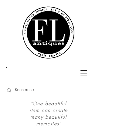
"One beautiful
item can create
many beautiful
memories"