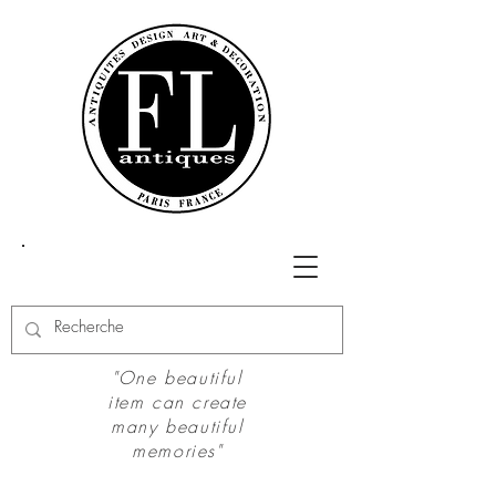
"One beautiful
item can create
many beautiful
memories"