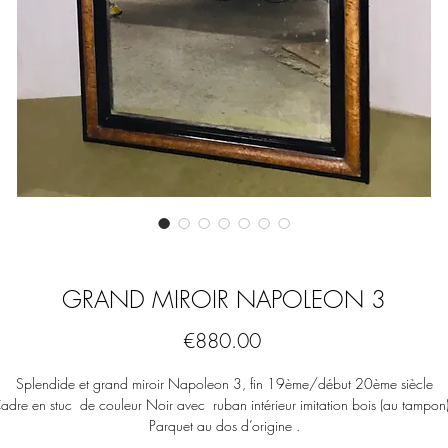
GRAND MIROIR NAPOLEON 3
Price
€880.00
Splendide et grand miroir Napoleon 3, fin 19ème/début 20ème siècle
adre en stuc de couleur Noir avec ruban intérieur imitation bois (au tampon)
Parquet au dos d’origine .
lace au mercure d’origine en très bonne condition, piquée à quelques endroi