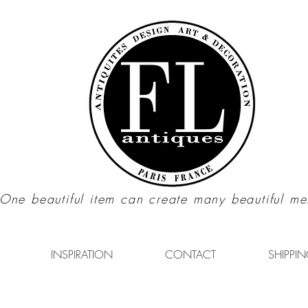
"One beautiful item can create many beautiful me
INSPIRATION
CONTACT
SHIPPIN