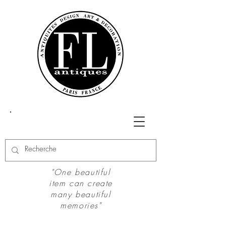
"One beautiful
item can create
many beautiful
memories"