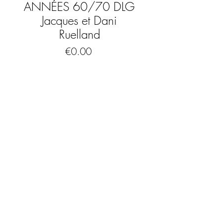
ANNÉES 60/70 DLG
Jacques et Dani
Ruelland
Price
€0.00
Out of Stock
Superbe grande lampe non signée dans
le goût de Jacques et Dani Ruelland
années 60 / 70
En céramique orange à long col
Très bon état
Abat jour orange
FAQ
Ampoule à baïonnette
Hauteur pied seul: 40 cm
Mentions légales & CGV
Largeur pied: 35 cm
Vendu avec abat jour pour remise en
main propre et envoi avec transporteur
ou sans abat jour pour les expéditions