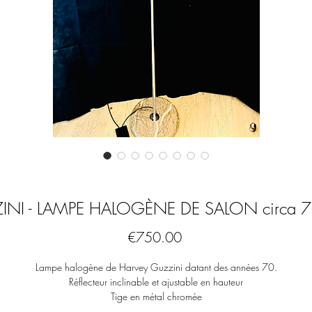
INI - LAMPE HALOGÈNE DE SALON circa 
Price
€750.00
Lampe halogène de Harvey Guzzini datant des années 70.
Réflecteur inclinable et ajustable en hauteur
Tige en métal chromée
Pied en marbre