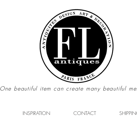
"One beautiful item can create many beautiful me
INSPIRATION
CONTACT
SHIPPIN