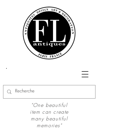
"One beautiful
item can create
many beautiful
memories"