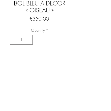
BOL BLEU A DECOR
« OISEAU »
Price
€350.00
Quantity
*
Add to Cart
Buy Now
JACQUES BLIN (1920-1995)
Coupelle en faïence, décor incisé
d'oiseau, émail bleu partiellement essuyé
à patine noire. Signature incisée "J. Blin".
Dimensions : 10x 4 cm( (H)
FAQ