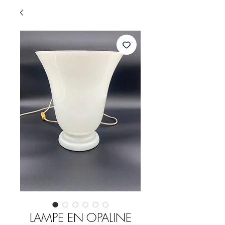
LAMPE EN OPALINE