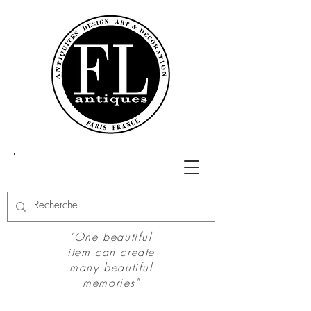
"One beautiful
item can create
many beautiful
memories"