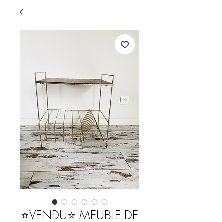
⭐️VENDU⭐️ MEUBLE DE