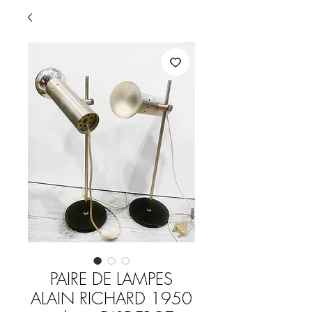
PAIRE DE LAMPES
ALAIN RICHARD 1950