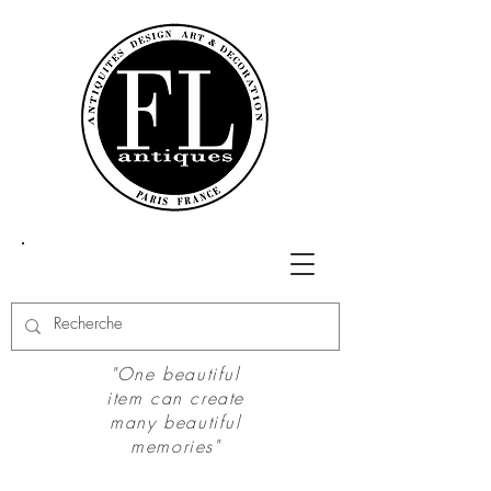
"One beautiful
item can create
many beautiful
memories"