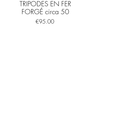
TRIPODES EN FER
FORGÉ circa 50
Price
€95.00
Out of Stock
Porte plantes en fer forgé des années 50.
Dimensions :
Hauteur: 95 cm
Profondeur: 39 cm.
Largeur : 40 cm
FAQ
Mentions légales & CGV
© 2023 by The Urban Art Store.