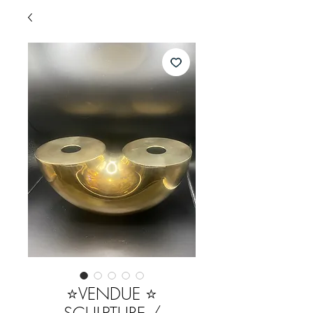
⭐️VENDUE ⭐️