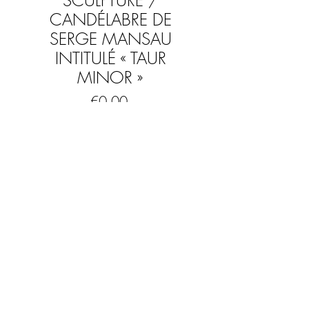
SCULPTURE /
CANDÉLABRE DE
SERGE MANSAU
INTITULÉ « TAUR
MINOR »
Price
€0.00
Out of Stock
Superbe sculpture Tore servant de
candélabre en laiton poli vif
Estampée Serge Mansau Paris
H: 12,5 cm
Largeur : 22 cm
Initialement la sculpture comptait 2
FAQ
éléments
Mentions légales & CGV