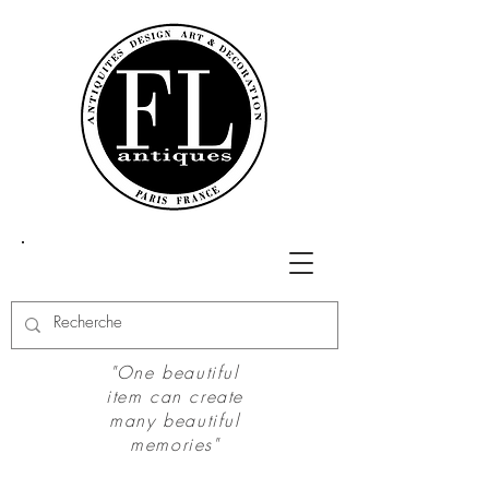
"One beautiful
item can create
many beautiful
memories"