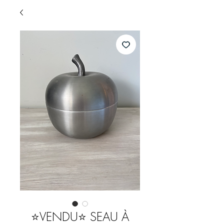
⭐️VENDU⭐️ SEAU À