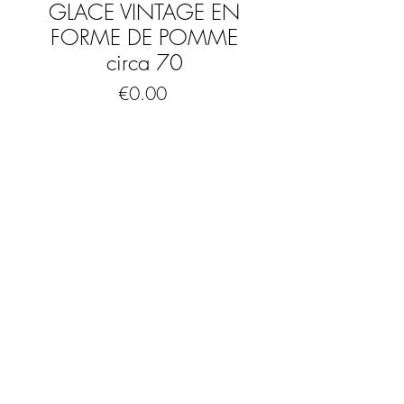
GLACE VINTAGE EN
FORME DE POMME
circa 70
Price
€0.00
Out of Stock
Beau seau à glace en aluminium vintage
des années 70 en forme de pomme.
Dimensions
Hauteur : 24 cm
Largeur : 24 cm
FAQ
Mentions légales & CGV