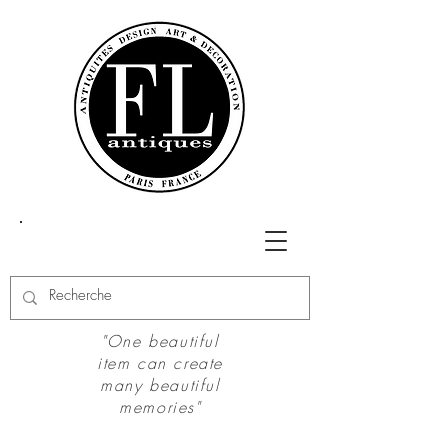
"One beautiful
item can create
many beautiful
memories"