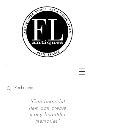
"One beautiful
item can create
many beautiful
memories"