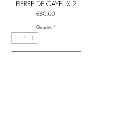
PIERRE DE CAYEUX 2
Price
€80.00
Quantity
*
Add to Cart
Buy Now
Sgraffite sur plâtre du milieu du 20e
siècle par Jean Pierre de Cayeux. signée
en bas à gauche
Représentant un couple de Romanichel
préparant le repas
Dimensions : 22x31 cm
FAQ
De Cayeux a utilisé une technique de