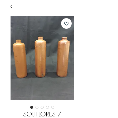
SOLIFLORES /