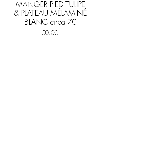
MANGER PIED TULIPE
& PLATEAU MÉLAMINÉ
BLANC circa 70
Price
€0.00
Out of Stock
Table à manger iconique pied tulipe des
années 70
Pied blanc cassé // structure en
plastique ABS
Plateau en bois mélaminé blanc
DIMENSIONS :
FAQ
Hauteur : 75 cm
Diamètre base du pied : 59 cm
Mentions légales & CGV
Diamètre plateau : 100 cm ep : 1,5 cm