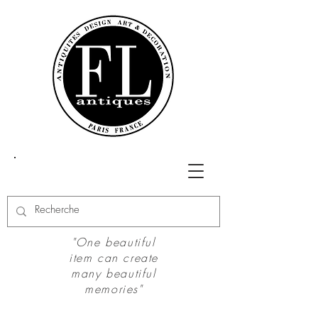
"One beautiful
item can create
many beautiful
memories"