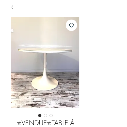
⭐️VENDUE⭐️TABLE À