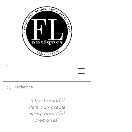
"One beautiful
item can create
many beautiful
memories"