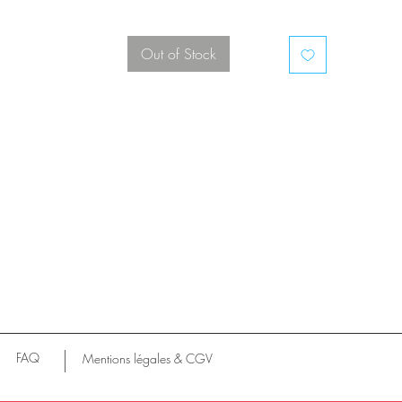
Piétement métal laquée et tiges en laiton doré
Micro éclat sur le plateau qui ne retire en rien à la sécurité et à l’esthétisme.
Out of Stock
Dimensions :
Longueur : 91 cm
Largeur : 45 cm
Hauteur: 43,5 cm
FAQ
Mentions légales & CGV