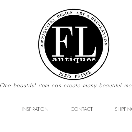
"One beautiful item can create many beautiful me
INSPIRATION
CONTACT
SHIPPIN