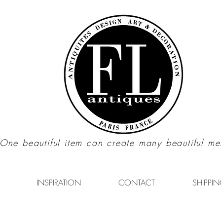
"One beautiful item can create many beautiful me
INSPIRATION
CONTACT
SHIPPIN