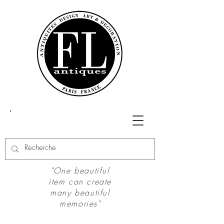
"One beautiful
item can create
many beautiful
memories"