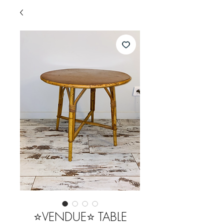
⭐️VENDUE⭐️ TABLE