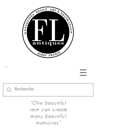
"One beautiful
item can create
many beautiful
memories"