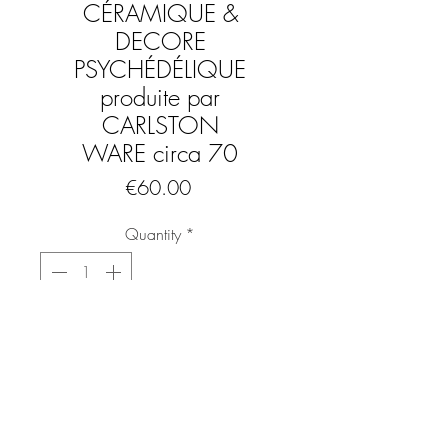
CÉRAMIQUE &
DECORE
PSYCHÉDÉLIQUE
produite par
CARLSTON
WARE circa 70
Price
€60.00
Quantity
*
Add to Cart
Buy Now
Une tirelire fantaisie rétro en céramique