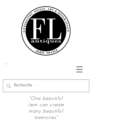
"One beautiful
item can create
many beautiful
memories"