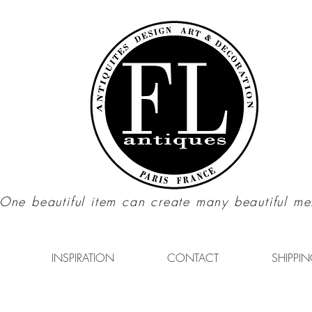
"One beautiful item can create many beautiful me
INSPIRATION
CONTACT
SHIPPIN