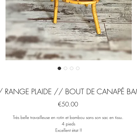
 // RANGE PLAIDE // BOUT DE CANAPÉ B
Price
€50.00
Très belle travailleuse en rotin et bambou sans son sac en tissu. 

4 pieds

Excellent état !!

Peut servir de bout de canapé comme un range plaide, porte revues, panier à 