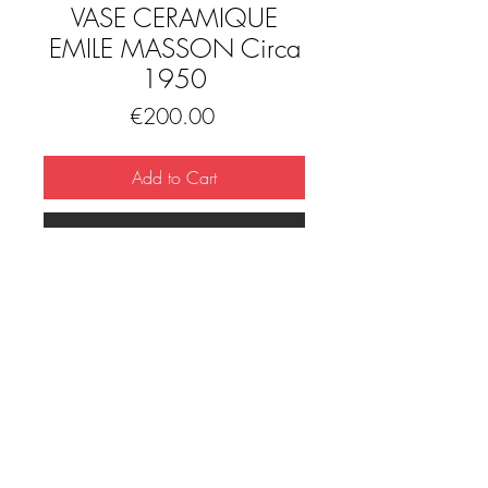
VASE CERAMIQUE
EMILE MASSON Circa
1950
Price
€200.00
Add to Cart
Buy Now
Vase en céramique par Émile Masson,
Vallauris années 50. Bon état. Hauteur:
23,5 cm. Poids: 665 gr.
Info sur le créateur
"Décorateur chez Grandjean-Jourdan, on
lui doit les visages de femmes en