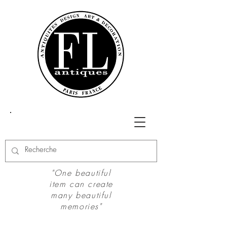
"One beautiful
item can create
many beautiful
memories"