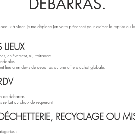
DEBARRAS.
ocaux à vider, je me déplace (en votre présence) pour estimer la reprise ou 
S LIEUX
s, enlèvement, tri, traitement
vendables
nt lieu à un devis de débarras ou une offre d’achat globale.
 RDV
ion de débarras
s se fait au choix du requérant
N DÉCHETTERIE, RECYCLAGE OU MI
atégories :