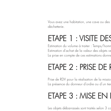
Vous avez une habitation, une cave ou des l
déchetterie.
ETAPE 1 : VISITE DE
Estimation du volume à traiter : Temps/homme
Estimation d’achat de la valeur des objets 
La prise en compte de ces estimations donne
ETAPE 2 : PRISE DE
Prise de RDV pour la réalisation de la miss
La présence du donneur d’ordre ou d’un tier
ETAPE 3 : MISE E
Les objets débarrassés sont traités selon 3 c