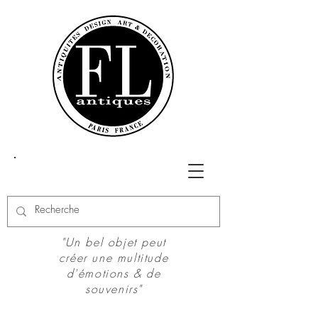
"Un bel objet peut
créer une multitude
d'émotions & de
souvenirs"