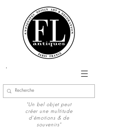
"Un bel objet peut
créer une multitude
d'émotions & de
souvenirs"