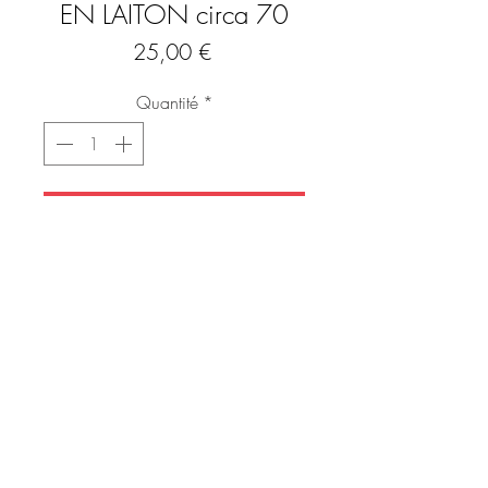
EN LAITON circa 70
Prix
25,00 €
Quantité
*
Ajouter au panier
Commander et payer
Jolie petit bougeoir vintage des années 
70 en forme de fleur

ÉTAT IMPECCABLE 

Dimensions :

Largeur : 10 cm

Hauteur :  3 cm
FAQ