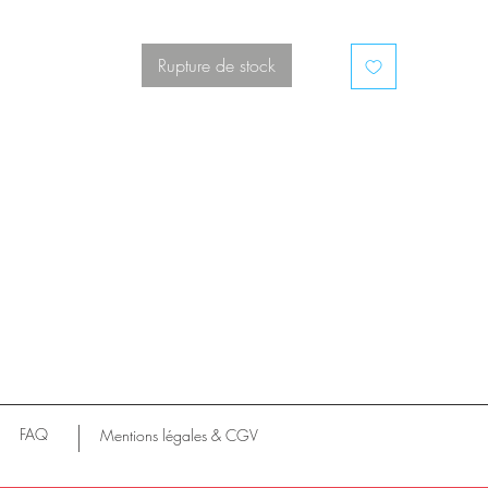
Présence des 2 arceaux à vis en métal réglables sous l’assise.
En très bon état.
Rupture de stock
DIMENSIONS :
Hauteur : 79 cm
Largeur : 55 cm
Profondeur : 60 cm
Hauteur d’assise 46cm.
Design & élégantes . Elles sont parfaites pour vos espaces.
Traces usuelles sur le cuir
Cuir non craqué
FAQ
Mentions légales & CGV