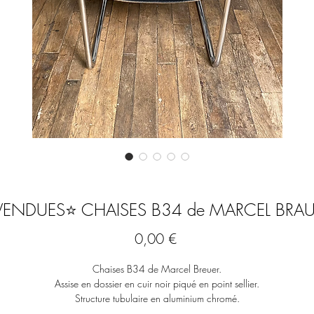
VENDUES⭐️ CHAISES B34 de MARCEL BRA
Prix
0,00 €
Chaises B34 de Marcel Breuer.
Assise en dossier en cuir noir piqué en point sellier.
Structure tubulaire en aluminium chromé.
Manchettes d’accotoirs (accoudoirs) renforcés en cuir.