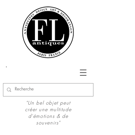
"Un bel objet peut
créer une multitude
d'émotions & de
souvenirs"