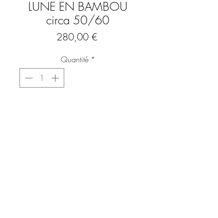
LUNE EN BAMBOU
circa 50/60
Prix
280,00 €
Quantité
*
Ajouter au panier
Commander et payer
Console ou sellette en bambou et rotin
Forme demi lune
Travail français des années 50, 60
Superbes lignes et belles finitions
Quelques petites traces du passé
Très bon état général
FAQ