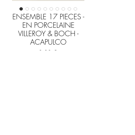
ENSEMBLE 17 PIECES -
EN PORCELAINE
VILLEROY & BOCH -
ACAPULCO
Prix
0,00 €
Rupture de stock
Très bel ensemble en porcelaine, Villeroy
et Boch, modèle Acapulco,
17 pièces
Compsition :
Service à café
4 grandes tasses - 9 cm par 6 cm /
FAQ
Soucoupe: diamètre: 17 cm.
1 petite tasse : 6,8 cm par 4,5 cm /
Mentions légales & CGV