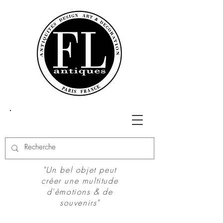
"Un bel objet peut
créer une multitude
d'émotions & de
souvenirs"