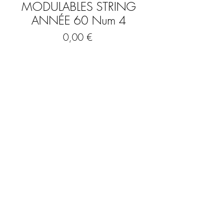
MODULABLES STRING
ANNÉE 60 Num 4
Prix
0,00 €
Rupture de stock
Étagères murales STRING des années 60
Échelles latérales noires agrémentées de
2 plateaux en bois recouvert d’adhésif
imitation bois.
Dimensions
Hauteur : 35 cm
FAQ
Profondeur 18 cm
Plateaux : 51 cm x 17cm
Mentions légales & CGV
Créées par Nils STRINNING en 1949,
les étagères string sont devenues depuis
les étagères les plus connues de
Scandinavie et gagnent en popularité
dans le monde entier.
© 2023 by The Urban Art Store.