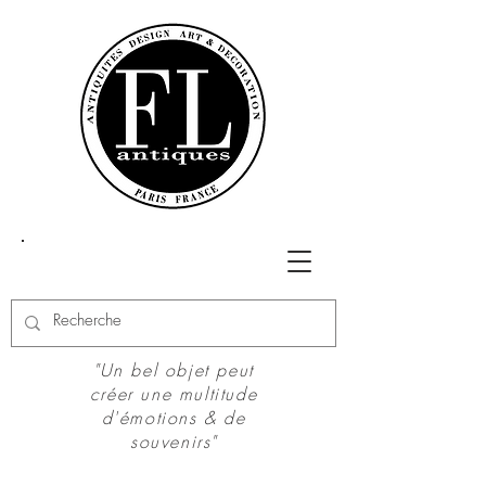
"Un bel objet peut
créer une multitude
d'émotions & de
souvenirs"