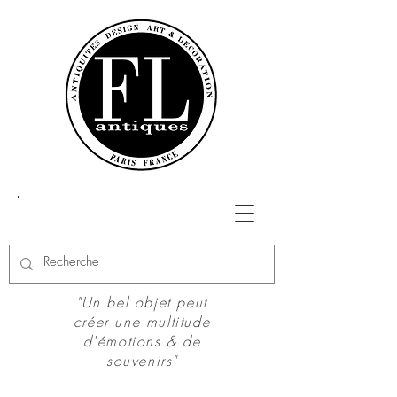
"Un bel objet peut
créer une multitude
d'émotions & de
souvenirs"