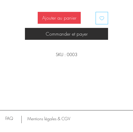
cune trace d’usage sont visibles, juste un manque sur une algue qui ne dégr
en rien la qualité de cet objet.
Ajouter au panier
La lampe est parfaitement fonctionnelle avec son éclairage d’origine.
Cachée dans le coquillage, une ampoule éclaire un décor marin coloré et trè
finement exécuté… Aucune signature ou tampon
Commander et payer
20cm de largeur, 10cm de profondeur et 18,5cm de hauteur.
SKU : 0003
FAQ
Mentions légales & CGV