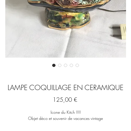
LAMPE COQUILLAGE EN CERAMIQUE
Prix
125,00 €
Icone du Kitch !!!!
Objet déco et souvenir de vacances vintage
La lampe est en céramique émaillé dans des tons noirs et irisés