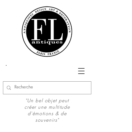
"Un bel objet peut
créer une multitude
d'émotions & de
souvenirs"