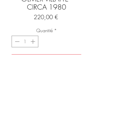
CIRCA 1980
Prix
220,00 €
Quantité
*
Ajouter au panier
Commander et payer
Lampe " TOTEM" designée par Olivier
Villatte dans les années 80.
Lampe en bois tourné, peinte et
colorée représentatif des motifs et de
l'extravagance des 80's, typique du
mouvement "Memphis "
FAQ
Livrée avec son abat jour d'origine ( qq