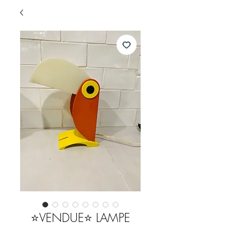
⭐️VENDUE⭐️ LAMPE