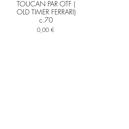
TOUCAN PAR OTF (
OLD TIMER FERRARI)
c.70
Prix
0,00 €
Rupture de stock
Très belle et originale « Lampe Toucan
Orange Old Timer Ferrari »
Italie /Verona
Années 60/70
Plastique ABS moulé
Cette mythique et de plus en plus rare
FAQ
lampe Toucan à été produite à partir de
1970 par Old Timer Ferrari ( Italie,
Mentions légales & CGV
Verrone).
Orientable. Modèle orange aux yeux
jaunes.
Très bon état ( aucun brunissage de