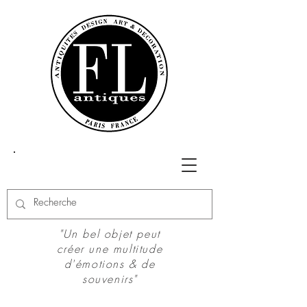
"Un bel objet peut
créer une multitude
d'émotions & de
souvenirs"