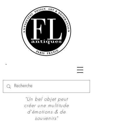
"Un bel objet peut
créer une multitude
d'émotions & de
souvenirs"