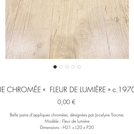
UE CHROMÉE « FLEUR DE LUMIÈRE » c.19
Prix
0,00 €
Belle paire d’appliques chromées, désignées par Jocelyne Trocme.
Modèle : Fleur de lumière
Dimensions : H21 x L20 x P20