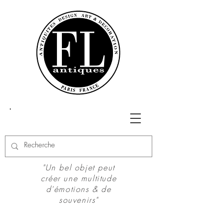
"Un bel objet peut
créer une multitude
d'émotions & de
souvenirs"