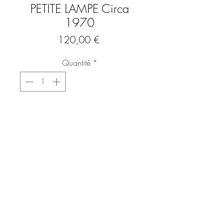
PETITE LAMPE Circa
1970
Prix
120,00 €
Quantité
*
Ajouter au panier
Commander et payer
Petite lampe typique du design des
années 70 en verre teinté blanc et pied
en métal.
Dimensions :
Hauteur : 26 cm