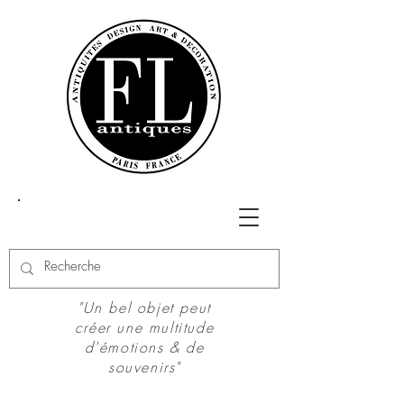
"Un bel objet peut
créer une multitude
d'émotions & de
souvenirs"