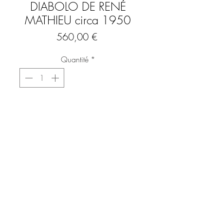
DIABOLO DE RENÉ
MATHIEU circa 1950
Prix
560,00 €
Quantité
*
Ajouter au panier
Commander et payer
Petite lampe modèle Diabolo attribuée à
René Mathieu pour Lunel, avec abat-jour
en tôle peinte et ajouré de petites étoiles
Structure en laiton doré
Circa 1950
Électrification OK
FAQ